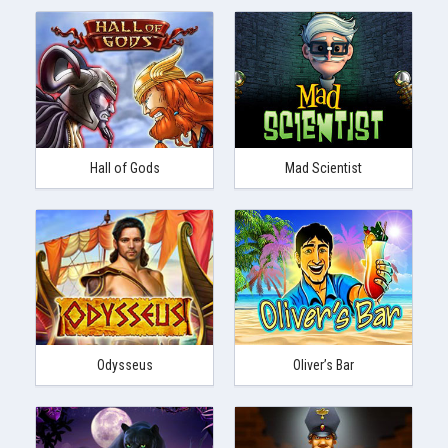
Hall of Gods
Mad Scientist
Odysseus
Oliver’s Bar