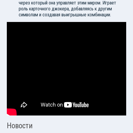
через который она управляет этим миром. Играет
роль карточного джокера, добавляясь к другим
символам и создавая выигрышные комбинации.
Новости