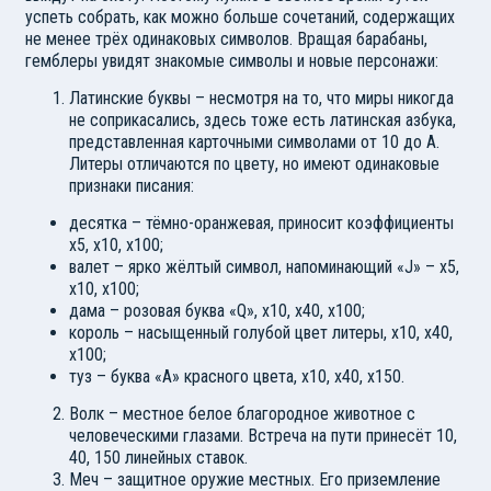
успеть собрать, как можно больше сочетаний, содержащих
не менее трёх одинаковых символов. Вращая барабаны,
гемблеры увидят знакомые символы и новые персонажи:
Латинские буквы – несмотря на то, что миры никогда
не соприкасались, здесь тоже есть латинская азбука,
представленная карточными символами от 10 до A.
Литеры отличаются по цвету, но имеют одинаковые
признаки писания:
десятка – тёмно-оранжевая, приносит коэффициенты
х5, х10, х100;
валет – ярко жёлтый символ, напоминающий «J» – х5,
х10, х100;
дама – розовая буква «Q», х10, х40, х100;
король – насыщенный голубой цвет литеры, х10, х40,
х100;
туз – буква «A» красного цвета, х10, х40, х150.
Волк – местное белое благородное животное с
человеческими глазами. Встреча на пути принесёт 10,
40, 150 линейных ставок.
Меч – защитное оружие местных. Его приземление