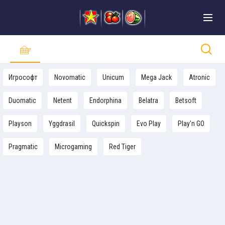
Игрософт
Novomatic
Unicum
Mega Jack
Atronic
Duomatic
Netent
Endorphina
Belatra
Betsoft
Playson
Yggdrasil
Quickspin
Evo Play
Play'n GO
Pragmatic
Microgaming
Red Tiger