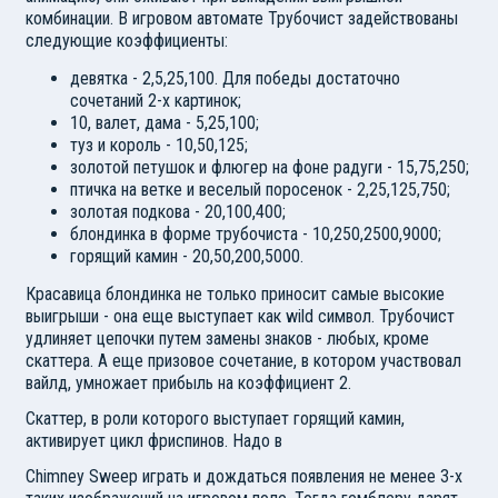
комбинации. В игровом автомате Трубочист задействованы
следующие коэффициенты:
девятка - 2,5,25,100. Для победы достаточно
сочетаний 2-х картинок;
10, валет, дама - 5,25,100;
туз и король - 10,50,125;
золотой петушок и флюгер на фоне радуги - 15,75,250;
птичка на ветке и веселый поросенок - 2,25,125,750;
золотая подкова - 20,100,400;
блондинка в форме трубочиста - 10,250,2500,9000;
горящий камин - 20,50,200,5000.
Красавица блондинка не только приносит самые высокие
выигрыши - она еще выступает как wild символ. Трубочист
удлиняет цепочки путем замены знаков - любых, кроме
скаттера. А еще призовое сочетание, в котором участвовал
вайлд, умножает прибыль на коэффициент 2.
Скаттер, в роли которого выступает горящий камин,
активирует цикл фриспинов. Надо в
Chimney Sweep играть и дождаться появления не менее 3-х