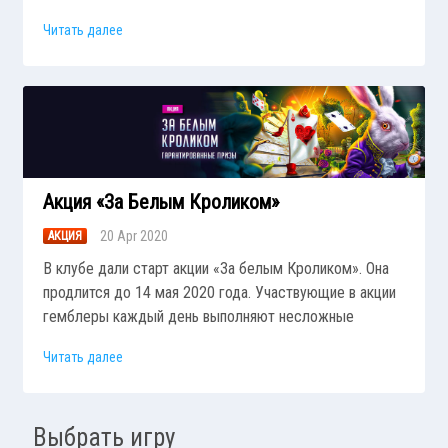
рублей, но с каждой новой вашей ставкой он
Читать далее
увеличивается.
Акция «За Белым Кроликом»
20 Apr 2020
АКЦИЯ
В клубе дали старт акции «За белым Кроликом». Она
продлится до 14 мая 2020 года. Участвующие в акции
гемблеры каждый день выполняют несложные
интересные задания и получают за них секунды.
Читать далее
Выбрать игру