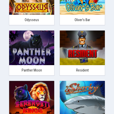
Odysseus
Oliver’s Bar
Panther Moon
Resident