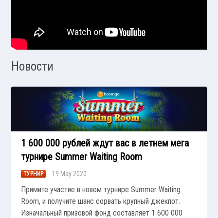
Новости
1 600 000 рублей ждут вас в летнем мега
турнире Summer Waiting Room
19 May 2020
ТУРНИР
Примите участие в новом турнире Summer Waiting
Room, и получите шанс сорвать крупный джекпот.
Изначальный призовой фонд составляет 1 600 000