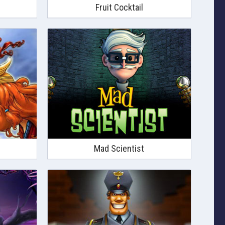
Fruit Cocktail
Mad Scientist