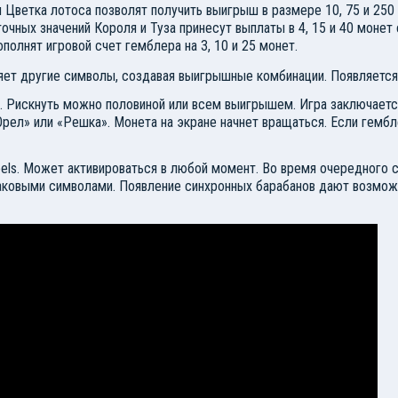
Цветка лотоса позволят получить выигрыш в размере 10, 75 и 250
чных значений Короля и Туза принесут выплаты в 4, 15 и 40 монет 
полнят игровой счет гемблера на 3, 10 и 25 монет.
ет другие символы, создавая выигрышные комбинации. Появляется 
ие. Рискнуть можно половиной или всем выигрышем. Игра заключает
рел» или «Решка». Монета на экране начнет вращаться. Если гембл
els. Может активироваться в любой момент. Во время очередного с
наковыми символами. Появление синхронных барабанов дают возмож