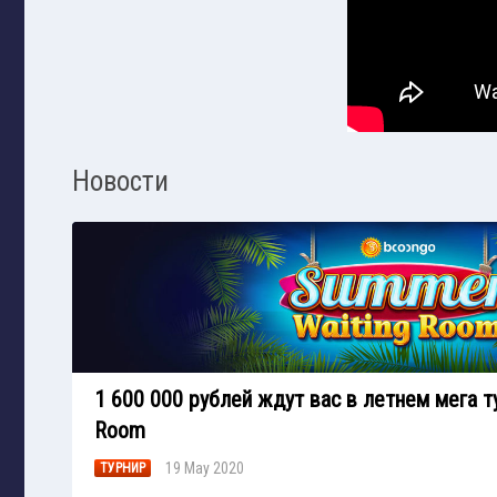
Новости
1 600 000 рублей ждут вас в летнем мега т
Room
19 May 2020
ТУРНИР