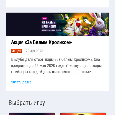
увеличивается.
Акция «За Белым Кроликом»
20 Apr 2020
АКЦИЯ
В клубе дали старт акции «За белым Кроликом». Она
продлится до 14 мая 2020 года. Участвующие в акции
гемблеры каждый день выполняют несложные
интересные задания и получают за них секунды.
Читать далее
Выбрать игру