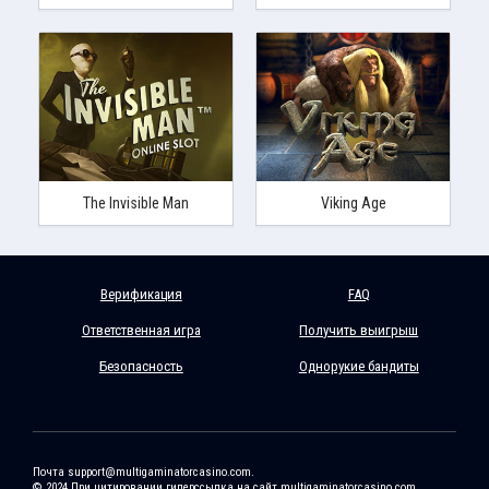
The Invisible Man
Viking Age
Верификация
FAQ
Ответственная игра
Получить выигрыш
Безопасность
Однорукие бандиты
Почта support@multigaminatorcasino.com.
© 2024 При цитировании гиперссылка на сайт multigaminatorcasino.com