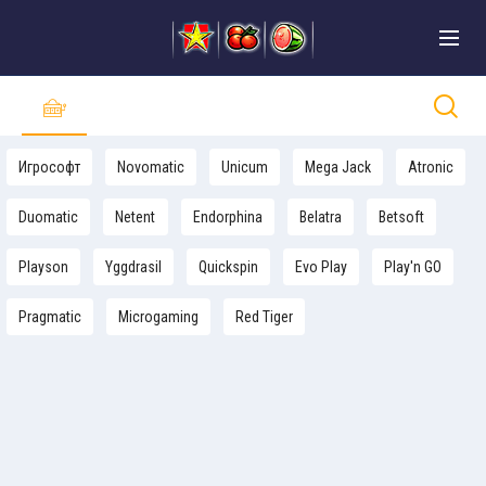
Игрософт
Novomatic
Unicum
Mega Jack
Atronic
Duomatic
Netent
Endorphina
Belatra
Betsoft
Playson
Yggdrasil
Quickspin
Evo Play
Play'n GO
Pragmatic
Microgaming
Red Tiger