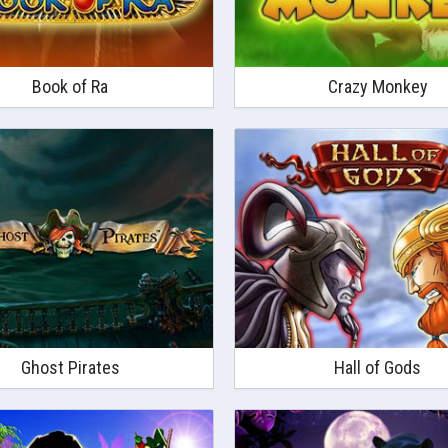
Book of Ra
Crazy Monkey
Ghost Pirates
Hall of Gods