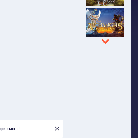
фриспинов!