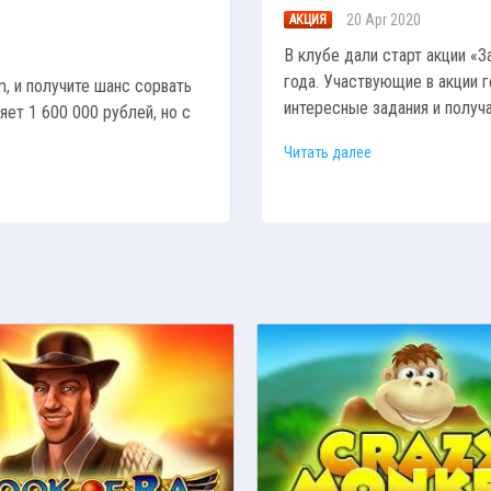
20 Apr 2020
АКЦИЯ
В клубе дали старт акции «
года. Участвующие в акции
, и получите шанс сорвать
интересные задания и получа
ет 1 600 000 рублей, но с
Читать далее