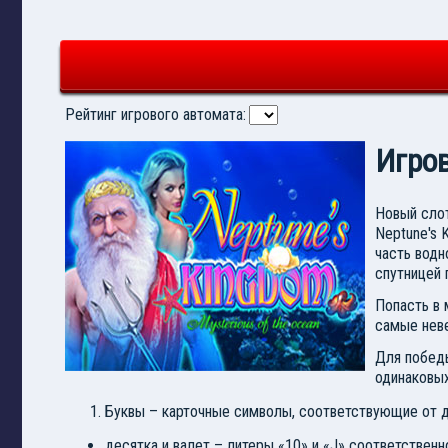
Рейтинг игрового автомата:
Игров
Новый слот
Neptune's
часть водн
спутницей 
Попасть в 
самые неве
Для победы
одинаковых
Буквы – карточные символы, соответствующие от 
десятка и валет – литеры «10» и «J» соответственно