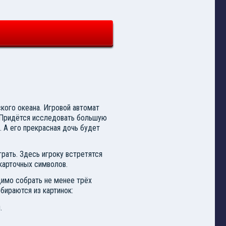
кого океана. Игровой автомат
 Придётся исследовать большую
. А его прекрасная дочь будет
грать. Здесь игроку встретятся
 карточных символов.
димо собрать не менее трёх
бираются из картинок:
.