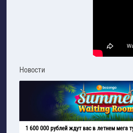
Новости
1 600 000 рублей ждут вас в летнем мега т