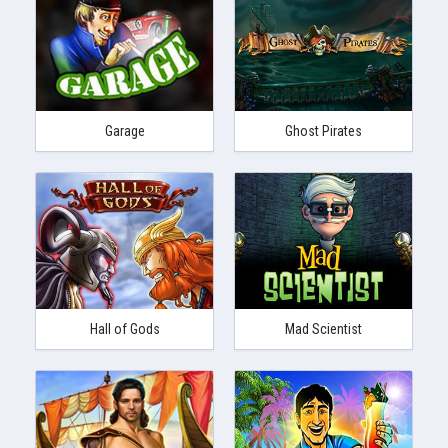
Garage
Ghost Pirates
Hall of Gods
Mad Scientist