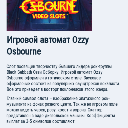
Игровой автомат Ozzy
Osbourne
Слот посвящен творчеству бывшего лидера рок-группы
Black Sabbath Оззи Осборну. Игровой автомат Ozzy
Osbourne оформлен в готическом стиле. Звуковое
оформление состоит из популярных саундтреков вокалиста.
Все это приведет в восторг поклонников этого жанра.
Главный символ слота – изображение эпатажного рок-
музыканта на фонах разного цвета. Так же на игровом поле
можно видеть череп, розу, крест и ворона. Скаттер
представлен в виде дьявольской машины. Коэффициенты
выплат за 3-5 символов составляют: