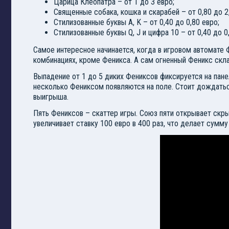
Царица Клеопатра – от 1 до 3 евро;
Священные собака, кошка и скарабей – от 0,80 до 2
Стилизованные буквы A, K – от 0,40 до 0,80 евро;
Стилизованные буквы Q, J и цифра 10 – от 0,40 до 0
Самое интересное начинается, когда в игровом автомат
комбинациях, кроме Феникса. А сам огненный Феникс скла
Выпадение от 1 до 5 диких Фениксов фиксируется на панел
несколько Фениксом появляются на поле. Стоит дождатьс
выигрыша.
Пять Фениксов – скаттер игры. Союз пяти открывает скры
увеличивает ставку 100 евро в 400 раз, что делает сум