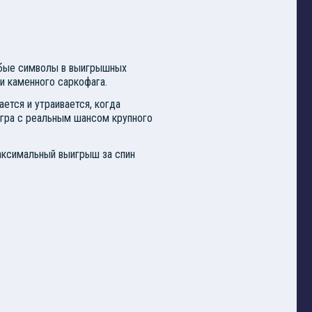
любые символы в выигрышных
и каменного саркофага.
ется и утраивается, когда
игра с реальным шансом крупного
Максимальный выигрыш за спин