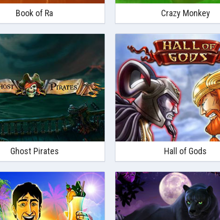
Book of Ra
Crazy Monkey
Ghost Pirates
Hall of Gods