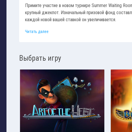
Примите участие в новом турнире Summer Waiting Room
крупный джекпот. Изначальный призовой фонд составля
каждой новой вашей ставкой он увеличивается.
Читать далее
Выбрать игру