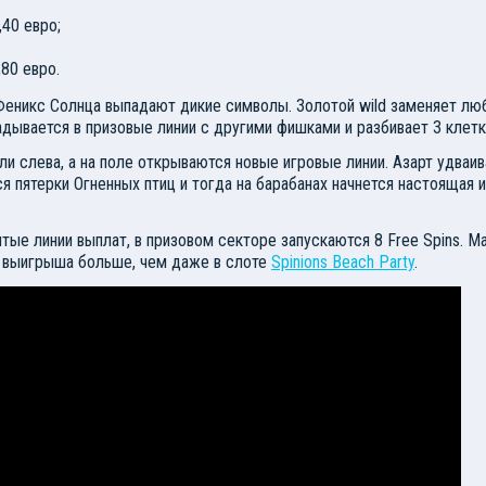
,40 евро;
,80 евро.
е Феникс Солнца выпадают дикие символы. Золотой wild заменяет 
дывается в призовые линии с другими фишками и разбивает 3 клетк
и слева, а на поле открываются новые игровые линии. Азарт удваива
я пятерки Огненных птиц и тогда на барабанах начнется настоящая 
тые линии выплат, в призовом секторе запускаются 8 Free Spins. 
му выигрыша больше, чем даже в слоте
Spinions Beach Party
.