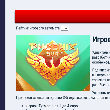
Рейтинг игрового автомата:
Игров
Удивительн
разработчи
особенное,
Под интриг
вы перенес
хранятся н
разобьет 
Установите
При такой ставке выпадение 3-5 одинаковых символов н
Фараон Тутмос – от 1 до 4 евро;