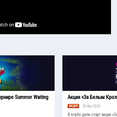
урнире Summer Waiting
Акция «За Белым Крол
20 Apr 2020
АКЦИЯ
В клубе дали старт акции «