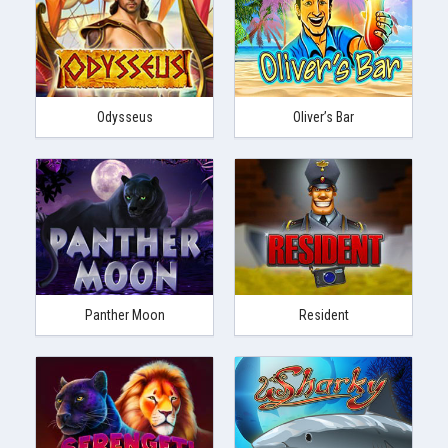
Odysseus
Oliver’s Bar
Panther Moon
Resident