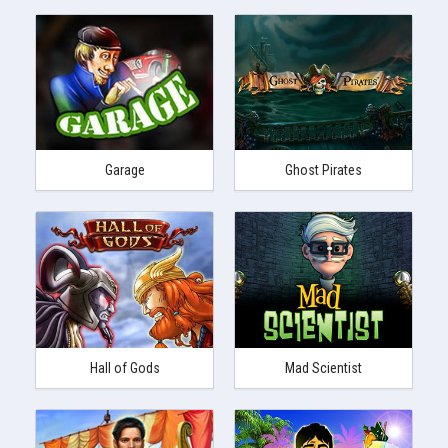
Garage
Ghost Pirates
Hall of Gods
Mad Scientist