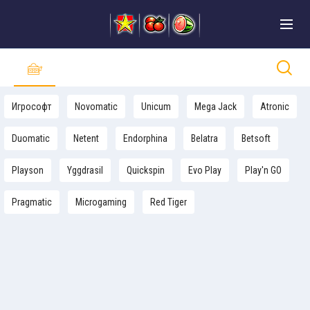
Игрософт
Novomatic
Unicum
Mega Jack
Atronic
Duomatic
Netent
Endorphina
Belatra
Betsoft
Playson
Yggdrasil
Quickspin
Evo Play
Play'n GO
Pragmatic
Microgaming
Red Tiger