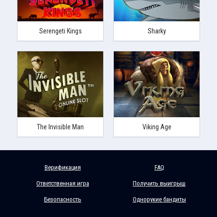
Serengeti Kings
Sharky
The Invisible Man
Viking Age
Верификация
FAQ
Ответственная игра
Получить выигрыш
Безопасность
Однорукие бандиты