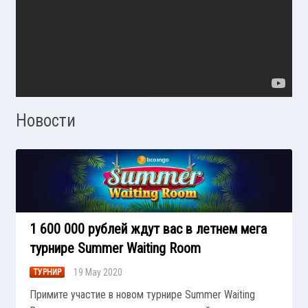
Новости
1 600 000 рублей ждут вас в летнем мега
турнире Summer Waiting Room
19 May 2020
ТУРНИР
Примите участие в новом турнире Summer Waiting