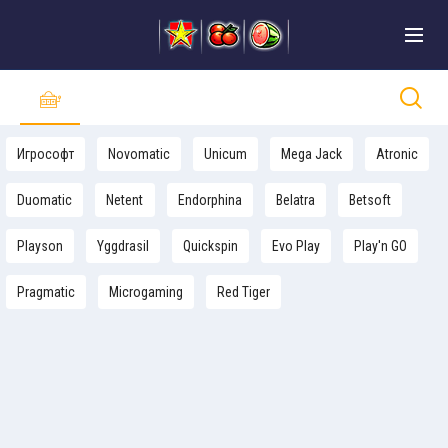
Игрософт
Novomatic
Unicum
Mega Jack
Atronic
Duomatic
Netent
Endorphina
Belatra
Betsoft
Playson
Yggdrasil
Quickspin
Evo Play
Play'n GO
Pragmatic
Microgaming
Red Tiger