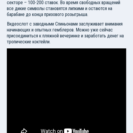
секторе – 100-200 ставок. Во время свободных вращений
все дикие символы становятся липкими и остаются на
барабане до конца призового розыгрыша.
Видеослот с заводными Спиньонами заслуживает внимания
начинающих и опытных гемблеров. Можно уже сейчас
присоединиться к пляжной вечеринке и заработать денег на
тропические коктейли.