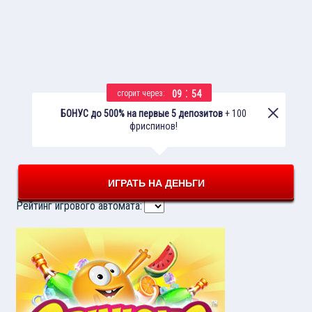
:
09
54
cгорит через:
БОНУС до 500% на первые 5 депозитов
+ 100
фриспинов!
ИГРАТЬ НА ДЕНЬГИ
Рейтинг игрового автомата: