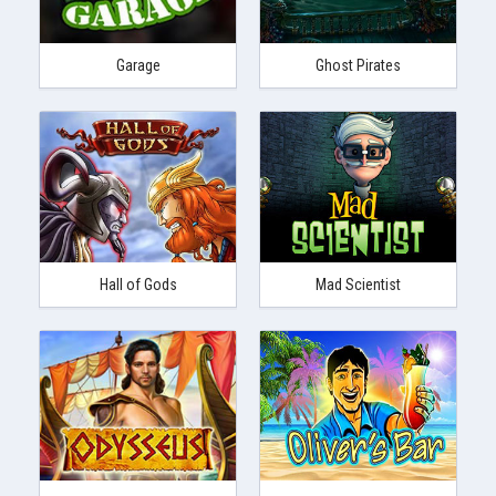
Garage
Ghost Pirates
Hall of Gods
Mad Scientist