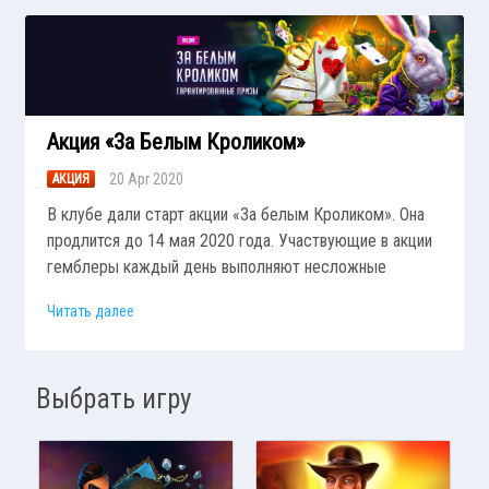
Акция «За Белым Кроликом»
20 Apr 2020
АКЦИЯ
В клубе дали старт акции «За белым Кроликом». Она
продлится до 14 мая 2020 года. Участвующие в акции
гемблеры каждый день выполняют несложные
интересные задания и получают за них секунды.
Читать далее
Выбрать игру