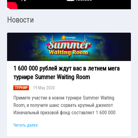
Новости
1 600 000 рублей ждут вас в летнем мега
турнире Summer Waiting Room
19 May 2020
ТУРНИР
Примите участие в новом турнире Summer Waiting
Room, и получите шанс сорвать крупный джекпот.
Изначальный призовой фонд составляет 1 600 000
рублей, но с каждой новой вашей ставкой он
Читать далее
увеличивается.