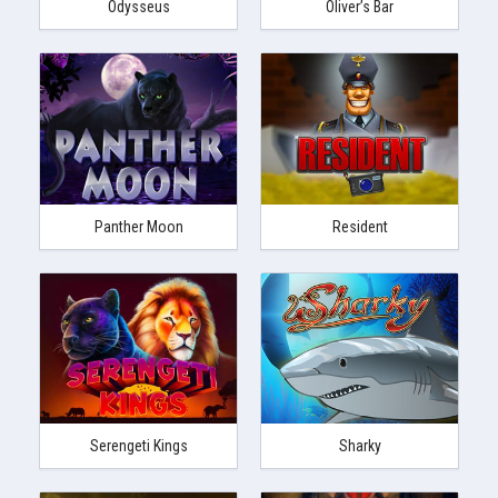
Odysseus
Oliver’s Bar
Panther Moon
Resident
Serengeti Kings
Sharky