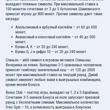
выпадают пляжные символы. При максимальной ставке в
100 монеток сочетание от 3 до 5 бутылочек Шампанского
приносит игроку до 800 монет. Прочие символы дают такие
награды:
Апельсиновый и арбузный коктейли – от 60 до 600
монет;
Ананасовый и кокосовый коктейли – от 40 до 500
монет;
Буквы A, K – от 20 до 240 монет;
Буквы Q, J и цифра 10 – от 20 до 240 монет.
Спиньон – wild-символ в игровом автомате Спиньоны:
Вечеринка на пляже. Выпадение 3-5 оранжевых человечков
приносит гемблеру значительный куш – от 120 до 2000
монет при максимальной ставке на текущий раунд. Дикий
символ заменяет любые знаки в выигрышных комбинациях,
кроме иконки Бонуса.
Bonus Club – скаттер игры, выпадает на 1, 3 и 5 барабанах.
Сочетание 3-5 значков Бонуса на поле запускает призовой
раунд с бесплатными спинами. Максимальное количество
Free Spin – 10, а возможность выигрыша в бонусном