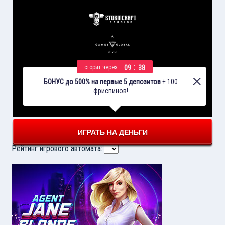
:
09
37
cгорит через:
БОНУС до 500% на первые 5 депозитов
+ 100
фриспинов!
ИГРАТЬ НА ДЕНЬГИ
Рейтинг игрового автомата: