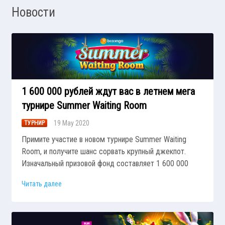
Новости
1 600 000 рублей ждут вас в летнем мега
турнире Summer Waiting Room
19 May 2020
ТУРНИР
Примите участие в новом турнире Summer Waiting
Room, и получите шанс сорвать крупный джекпот.
Изначальный призовой фонд составляет 1 600 000
рублей, но с каждой новой вашей ставкой он
Читать далее
увеличивается.