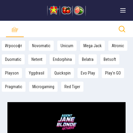
Игрософт
Novomatic
Unicum
Mega Jack
Atronic
Duomatic
Netent
Endorphina
Belatra
Betsoft
Playson
Yggdrasil
Quickspin
Evo Play
Play'n GO
Pragmatic
Microgaming
Red Tiger