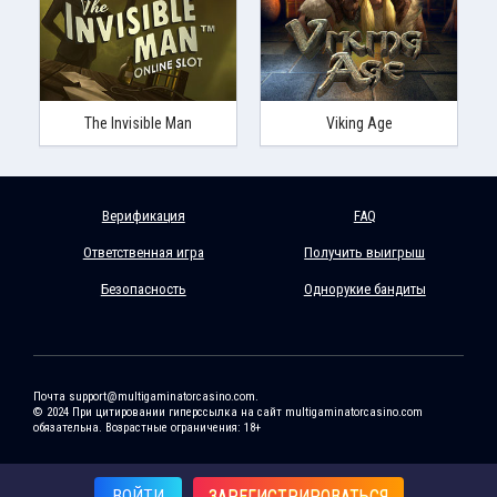
The Invisible Man
Viking Age
Верификация
FAQ
Ответственная игра
Получить выигрыш
Безопасность
Однорукие бандиты
Почта support@multigaminatorcasino.com.
© 2024 При цитировании гиперссылка на сайт multigaminatorcasino.com
обязательна. Возрастные ограничения: 18+
ВОЙТИ
ЗАРЕГИСТРИРОВАТЬСЯ