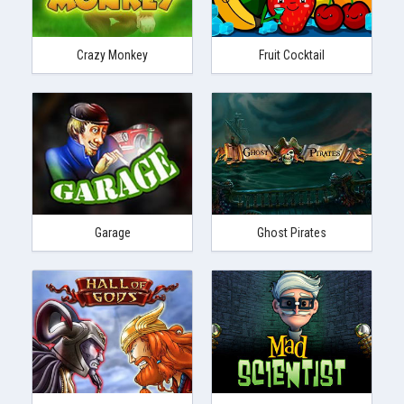
Crazy Monkey
Fruit Cocktail
Garage
Ghost Pirates