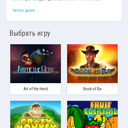
интересные задания и получают за них секунды.
Читать далее
Выбрать игру
Art of the Heist
Book of Ra