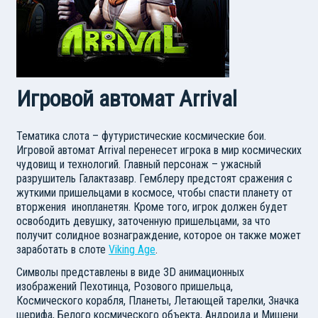
Игровой автомат Arrival
Тематика слота – футуристические космические бои.
Игровой автомат Arrival перенесет игрока в мир космических
чудовищ и технологий. Главный персонаж – ужасный
разрушитель Галактазавр. Гемблеру предстоят сражения с
жуткими пришельцами в космосе, чтобы спасти планету от
вторжения инопланетян. Кроме того, игрок должен будет
освободить девушку, заточенную пришельцами, за что
получит солидное вознаграждение, которое он также может
заработать в слоте
Viking Age
.
Символы представлены в виде 3D анимационных
изображений Пехотинца, Розового пришельца,
Космического корабля, Планеты, Летающей тарелки, Значка
шерифа, Белого космического объекта, Андроида и Мишени.