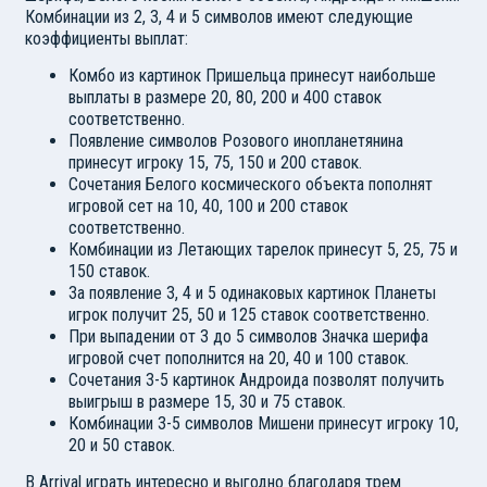
Комбинации из 2, 3, 4 и 5 символов имеют следующие
коэффициенты выплат:
Комбо из картинок Пришельца принесут наибольше
выплаты в размере 20, 80, 200 и 400 ставок
соответственно.
Появление символов Розового инопланетянина
принесут игроку 15, 75, 150 и 200 ставок.
Сочетания Белого космического объекта пополнят
игровой сет на 10, 40, 100 и 200 ставок
соответственно.
Комбинации из Летающих тарелок принесут 5, 25, 75 и
150 ставок.
За появление 3, 4 и 5 одинаковых картинок Планеты
игрок получит 25, 50 и 125 ставок соответственно.
При выпадении от 3 до 5 символов Значка шерифа
игровой счет пополнится на 20, 40 и 100 ставок.
Сочетания 3-5 картинок Андроида позволят получить
выигрыш в размере 15, 30 и 75 ставок.
Комбинации 3-5 символов Мишени принесут игроку 10,
20 и 50 ставок.
В Arrival играть интересно и выгодно благодаря трем