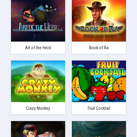
Art of the Heist
Book of Ra
Crazy Monkey
Fruit Cocktail