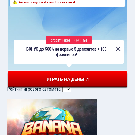
:
09
54
cгорит через:
БОНУС до 500% на первые 5 депозитов
+ 100
фриспинов!
ИГРАТЬ НА ДЕНЬГИ
Рейтинг игрового автомата: