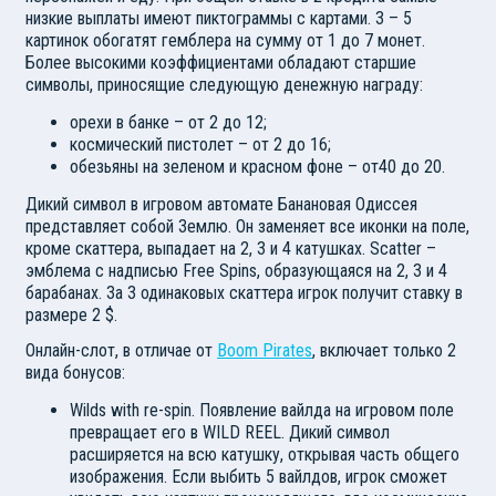
низкие выплаты имеют пиктограммы с картами. 3 – 5
картинок обогатят гемблера на сумму от 1 до 7 монет.
Более высокими коэффициентами обладают старшие
символы, приносящие следующую денежную награду:
орехи в банке – от 2 до 12;
космический пистолет – от 2 до 16;
обезьяны на зеленом и красном фоне – от40 до 20.
Дикий символ в игровом автомате Банановая Одиссея
представляет собой Землю. Он заменяет все иконки на поле,
кроме скаттера, выпадает на 2, 3 и 4 катушках. Scatter –
эмблема с надписью Free Spins, образующаяся на 2, 3 и 4
барабанах. За 3 одинаковых скаттера игрок получит ставку в
размере 2 $.
Онлайн-слот, в отличае от
Boom Pirates
, включает только 2
вида бонусов:
Wilds with re-spin. Появление вайлда на игровом поле
превращает его в WILD REEL. Дикий символ
расширяется на всю катушку, открывая часть общего
изображения. Если выбить 5 вайлдов, игрок сможет