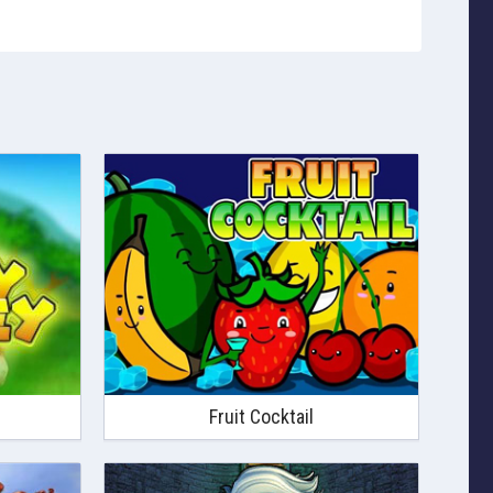
Fruit Cocktail