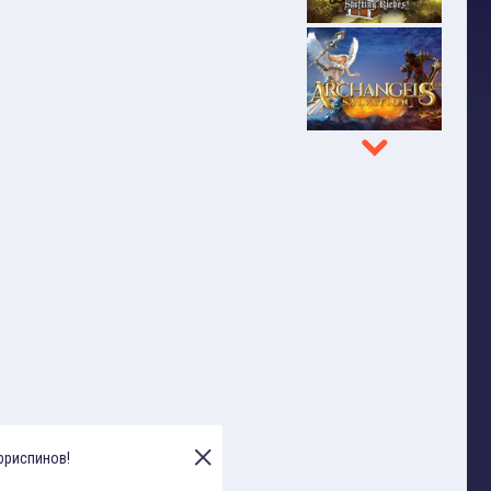
фриспинов!