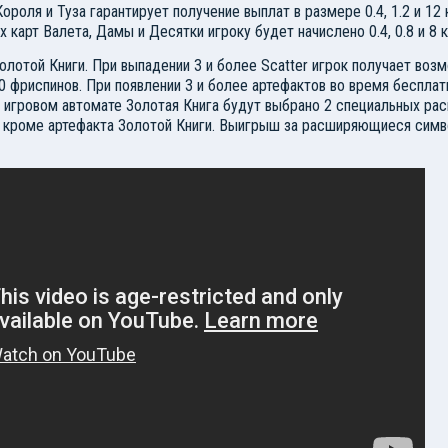
ороля и Туза гарантирует получение выплат в размере 0.4, 1.2 и 12 
х карт Валета, Дамы и Десятки игроку будет начислено 0.4, 0.8 и 8
олотой Книги. При выпадении 3 и более Scatter игрок получает возм
 фриспинов. При появлении 3 и более артефактов во время бесплат
в игровом автомате Золотая Книга будут выбрано 2 специальных р
а, кроме артефакта Золотой Книги. Выигрыш за расширяющиеся сим