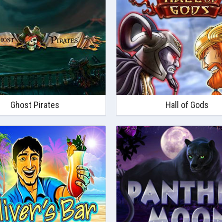
Ghost Pirates
Hall of Gods