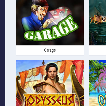
Garage