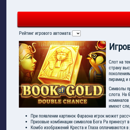
Рейтинг игрового автомата:
Игров
Слот на те
страну выс
поколениям
пирамид и 
Символы пр
слота. На 
номиналов 
имеют сле
При появлении картинок Фараона игрок может рассчи
Призовые комбинации символов Бога Ра принесут в к
Комбо изображений Креста и Глаза оплачиваются в ра