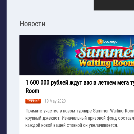
Новости
1 600 000 рублей ждут вас в летнем мега т
Room
19 May 2020
ТУРНИР
Примите участие в новом турнире Summer Waiting Room
крупный джекпот. Изначальный призовой фонд составля
каждой новой вашей ставкой он увеличивается.