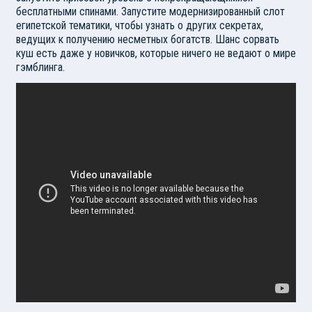
бесплатными спинами. Запустите модернизированный слот
египетской тематики, чтобы узнать о других секретах,
ведущих к получению несметных богатств. Шанс сорвать
куш есть даже у новичков, которые ничего не ведают о мире
гэмблинга.