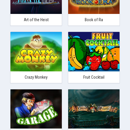
Art of the Heist
Book of Ra
Crazy Monkey
Fruit Cocktail