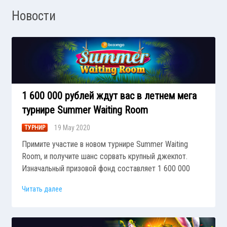
Новости
1 600 000 рублей ждут вас в летнем мега
турнире Summer Waiting Room
19 May 2020
ТУРНИР
Примите участие в новом турнире Summer Waiting
Room, и получите шанс сорвать крупный джекпот.
Изначальный призовой фонд составляет 1 600 000
рублей, но с каждой новой вашей ставкой он
Читать далее
увеличивается.