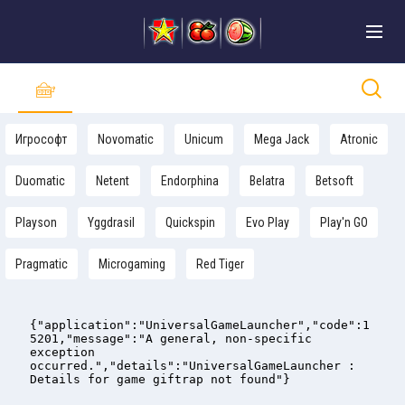
Игрософт
Novomatic
Unicum
Mega Jack
Atronic
Duomatic
Netent
Endorphina
Belatra
Betsoft
Playson
Yggdrasil
Quickspin
Evo Play
Play'n GO
Pragmatic
Microgaming
Red Tiger