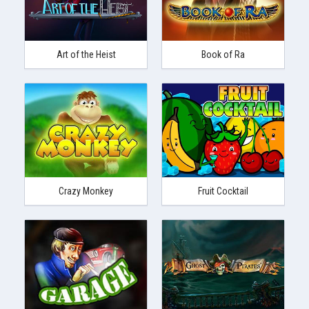
Art of the Heist
Book of Ra
Crazy Monkey
Fruit Cocktail