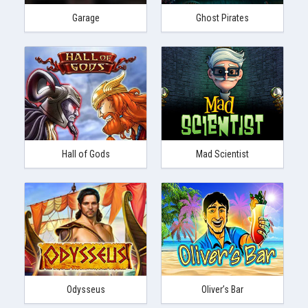
Garage
Ghost Pirates
Hall of Gods
Mad Scientist
Odysseus
Oliver’s Bar