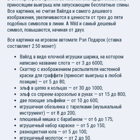
приносящим выигрыш или запускающим бесплатные спины.
Все картинки, не считая Вайлда и самого дешевого
изображения, увеличиваются в ценности от трех до пяти
подобных символов в линии. А Wild и самый дешевый
символ, повышаются, начиная от двух.
Все картинки на игровом автомате Рэп Подарок (ставка
составляет 2.50 монет):
Вайлд в виде елочной игрушки шарика, на котором
написано название слота — от 3 до 6000;
Скаттер с изображением распылителя настенной
краски для граффити (приносит выигрыш в любой
позиции) — от 5 до 80;
эльф в цепях и кольцах — от 30 до 1000;
эльф со спреем-аэрозолью в руках — от 15 до 800;
две поющие эльфийки — от 10 до 600;
игрушечная обезьянка с тарелками (музыкальный
инструмент) — от 8 до 200;
плюшевый мишка с барабаном — от 6 до 175;
игрушечный набор караоке — от 5 до 150;
разноцветная юла — от 5 до 100;
игрушечный молоток — от 2 до 50.