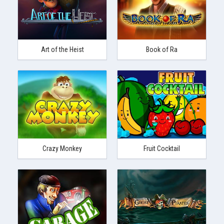
Art of the Heist
Book of Ra
Crazy Monkey
Fruit Cocktail