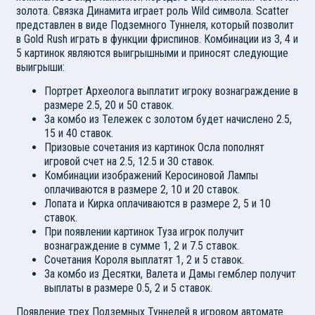
золота. Связка Динамита играет роль Wild символа. Scatter
представлен в виде Подземного Туннеля, который позволит
в Gold Rush играть в функции фриспинов. Комбинации из 3, 4 и
5 картинок являются выигрышными и приносят следующие
выигрыши:
Портрет Археолога выплатит игроку вознаграждение в
размере 2.5, 20 и 50 ставок.
За комбо из Тележек с золотом будет начислено 2.5,
15 и 40 ставок.
Призовые сочетания из картинок Осла пополнят
игровой счет на 2.5, 12.5 и 30 ставок.
Комбинации изображений Керосиновой Лампы
оплачиваются в размере 2, 10 и 20 ставок.
Лопата и Кирка оплачиваются в размере 2, 5 и 10
ставок.
При появлении картинок Туза игрок получит
вознаграждение в сумме 1, 2 и 7.5 ставок.
Сочетания Короля выплатят 1, 2 и 5 ставок.
За комбо из Десятки, Валета и Дамы гемблер получит
выплаты в размере 0.5, 2 и 5 ставок.
Появление трех Подземных Туннелей в игровом автомате