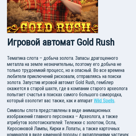
Игровой автомат Gold Rush
Тематика слота – добыча золота. Запасы драгоценного
металла на земле незначительны, поэтому его добыча не
только трудоемкий процесс, но и опасный. Во все времена
любители приключений рисковали, отправляясь на поиски
золота. Запустив игровой автомат Gold Rush, гемблер
окажется в старой шахте, где в компании старого археолога
попытает счастья в поисках самого большого самородка,
который озолотит вас также, как и аппарат
Wild Spells
.
Символы слота представлены в виде анимационных
изображений главного персонажа – Археолога, а также
атрибутов золотоискателей: Тележки с золотом, Осла,
Керосиновой Лампы, Кирки и Лопаты, а также карточных
номиналов в виде каменной породы с вкраплениями частичек