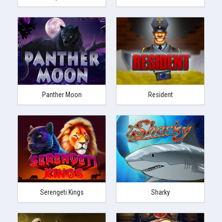
Panther Moon
Resident
Serengeti Kings
Sharky