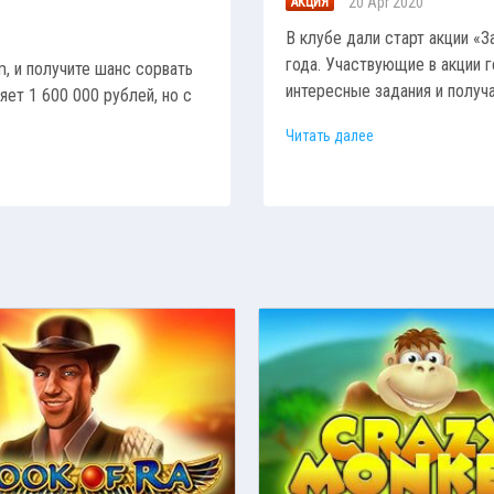
20 Apr 2020
АКЦИЯ
В клубе дали старт акции «
года. Участвующие в акции
, и получите шанс сорвать
интересные задания и получа
ет 1 600 000 рублей, но с
Читать далее