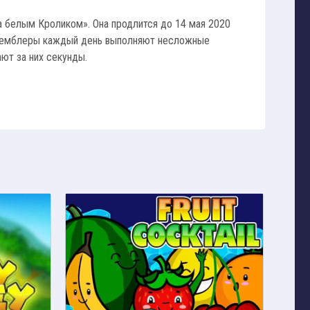
За белым Кроликом». Она продлится до 14 мая 2020
 гемблеры каждый день выполняют несложные
ют за них секунды.