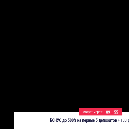
:
09
53
cгорит через:
БОНУС до 500% на первые 5 депозитов
+ 100 