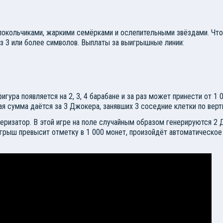
окольчиками, жаркими семёрками и ослепительными звёздами. Чтоб
 из 3 или более символов. Выплаты за выигрышные линии:
ура появляется на 2, 3, 4 барабане и за раз может принести от 1 
я сумма даётся за 3 Джокера, занявших 3 соседние клетки по верти
ризатор. В этой игре на поле случайным образом генерируются 2 
игрыш превысит отметку в 1 000 монет, произойдёт автоматическое