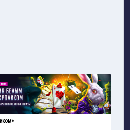
иком»