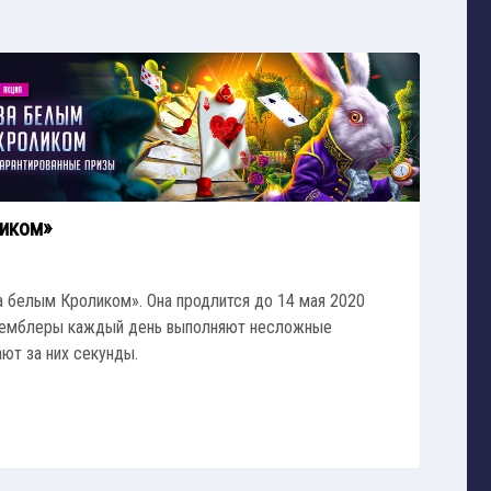
иком»
За белым Кроликом». Она продлится до 14 мая 2020
 гемблеры каждый день выполняют несложные
ют за них секунды.