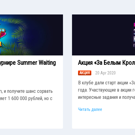
урнире Summer Waiting
Акция «За Белым Крол
20 Apr 2020
АКЦИЯ
В клубе дали старт акции «
года. Участвующие в акции
, и получите шанс сорвать
интересные задания и получа
ет 1 600 000 рублей, но с
Читать далее