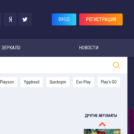
ВХОД
РЕГИСТРАЦИЯ
ЗЕРКАЛО
НОВОСТИ
Playson
Yggdrasil
Quickspin
Evo Play
Play'n GO
ДРУГИЕ АВТОМАТЫ