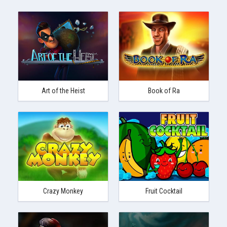
Art of the Heist
Book of Ra
Crazy Monkey
Fruit Cocktail