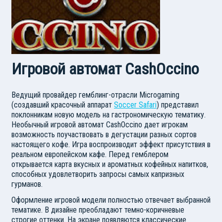
Игровой автомат CashOccino
Ведущий провайдер гемблинг-отрасли Microgaming
(создавший красочный аппарат
Soccer Safari
) представил
поклонникам новую модель на гастрономическую тематику.
Необычный игровой автомат CashOccino дает игрокам
возможность поучаствовать в дегустации разных сортов
настоящего кофе. Игра воспроизводит эффект присутствия в
реальном европейском кафе. Перед гемблером
открывается карта вкусных и ароматных кофейных напитков,
способных удовлетворить запросы самых капризных
гурманов.
Оформление игровой модели полностью отвечает выбранной
тематике. В дизайне преобладают темно-коричневые
строгие оттенки. На экране появляются классические