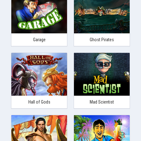
Garage
Ghost Pirates
Hall of Gods
Mad Scientist