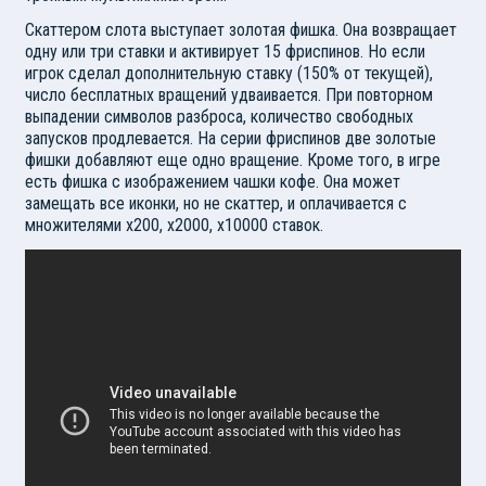
Скаттером слота выступает золотая фишка. Она возвращает
одну или три ставки и активирует 15 фриспинов. Но если
игрок сделал дополнительную ставку (150% от текущей),
число бесплатных вращений удваивается. При повторном
выпадении символов разброса, количество свободных
запусков продлевается. На серии фриспинов две золотые
фишки добавляют еще одно вращение. Кроме того, в игре
есть фишка с изображением чашки кофе. Она может
замещать все иконки, но не скаттер, и оплачивается с
множителями х200, х2000, х10000 ставок.