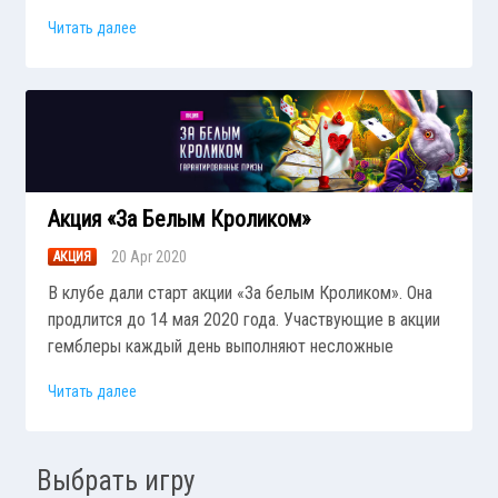
рублей, но с каждой новой вашей ставкой он
Читать далее
увеличивается.
Акция «За Белым Кроликом»
20 Apr 2020
АКЦИЯ
В клубе дали старт акции «За белым Кроликом». Она
продлится до 14 мая 2020 года. Участвующие в акции
гемблеры каждый день выполняют несложные
интересные задания и получают за них секунды.
Читать далее
Выбрать игру