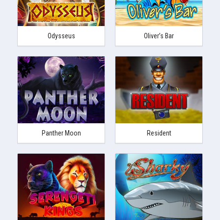
Odysseus
Oliver’s Bar
Panther Moon
Resident