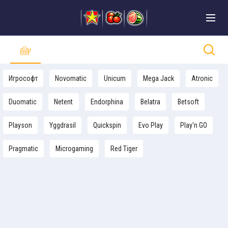
Игрософт
Novomatic
Unicum
Mega Jack
Atronic
Duomatic
Netent
Endorphina
Belatra
Betsoft
Playson
Yggdrasil
Quickspin
Evo Play
Play'n GO
Pragmatic
Microgaming
Red Tiger