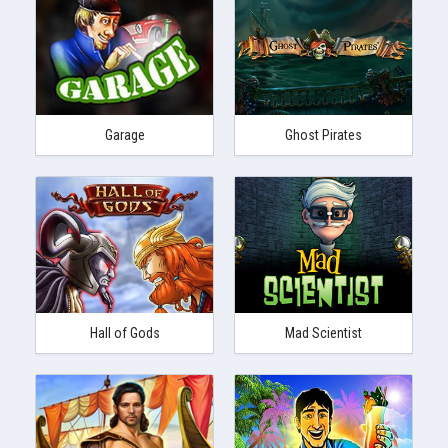
Garage
Ghost Pirates
Hall of Gods
Mad Scientist