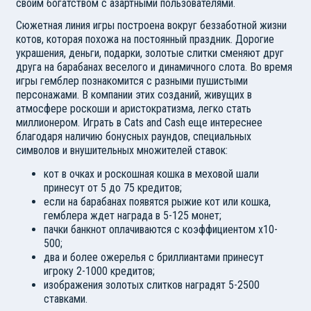
своим богатством с азартными пользователями.
Сюжетная линия игры построена вокруг беззаботной жизни
котов, которая похожа на постоянный праздник. Дорогие
украшения, деньги, подарки, золотые слитки сменяют друг
друга на барабанах веселого и динамичного слота. Во время
игры гемблер познакомится с разными пушистыми
персонажами. В компании этих созданий, живущих в
атмосфере роскоши и аристократизма, легко стать
миллионером. Играть в Cats and Cash еще интереснее
благодаря наличию бонусных раундов, специальных
символов и внушительных множителей ставок:
кот в очках и роскошная кошка в меховой шали
принесут от 5 до 75 кредитов;
если на барабанах появятся рыжие кот или кошка,
гемблера ждет награда в 5-125 монет;
пачки банкнот оплачиваются с коэффициентом х10-
500;
два и более ожерелья с бриллиантами принесут
игроку 2-1000 кредитов;
изображения золотых слитков наградят 5-2500
ставками.