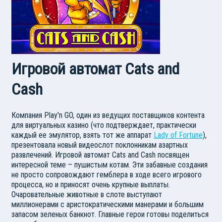
Игровой автомат Cats and
Cash
Компания Play'n GO, один из ведущих поставщиков контента
для виртуальных казино (что подтверждает, практически
каждый ее эмулятор, взять тот же аппарат
Lady of Fortune
),
презентовала новый видеослот поклонникам азартных
развлечений. Игровой автомат Cats and Cash посвящен
интересной теме – пушистым котам. Эти забавные создания
не просто сопровождают гемблера в ходе всего игрового
процесса, но и приносят очень крупные выплаты.
Очаровательные животные в слоте выступают
миллионерами с аристократическими манерами и большим
запасом зеленых банкнот. Главные герои готовы поделиться