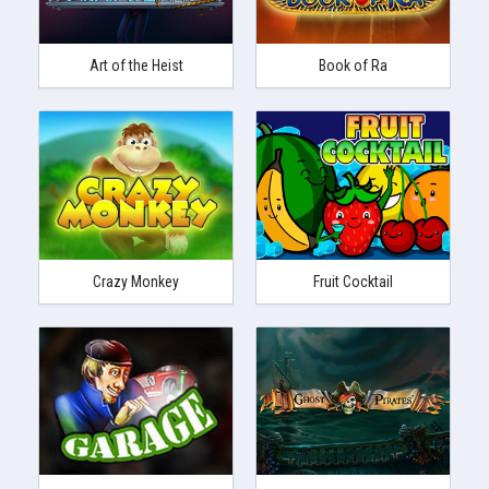
Art of the Heist
Book of Ra
Crazy Monkey
Fruit Cocktail