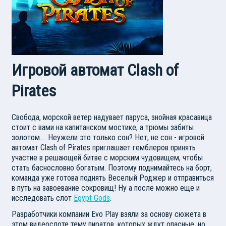
Игровой автомат Clash of
Pirates
Свобода, морской ветер надувает паруса, знойная красавица
стоит с вами на капитанском мостике, а трюмы забиты
золотом…. Неужели это только сон? Нет, не сон - игровой
автомат Clash of Pirates приглашает гемблеров принять
участие в решающей битве с морским чудовищем, чтобы
стать баснословно богатым. Поэтому поднимайтесь на борт,
команда уже готова поднять Веселый Роджер и отправиться
в путь на завоевание сокровищ! Ну а после можно еще и
исследовать слот
Egypt Gods
.
Разработчики компании Evo Play взяли за основу сюжета в
этом видеослоте тему пиратов, которых ждут опасные, но