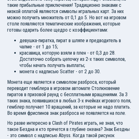
такие прибыльные приключения! Традиционно знаками с
низкой оплатой являются символы игральных карт. За них
можно получить множитель от 0,1 до 5. Но вот на игровом
столе появляются тематические изображения, которые
готовы одарить более щедро с коэффициентами:
девушка-пиратка, пират в шляпе и предводитель в
чалме - от 1 до 15;
красавица, которую взяли в плен - от 0,3 до 28.
Достаточно собрать цепочку из 2-х таких символов,
чтобы начать получать выплаты;
монета с надписью Scatter - от 2 до 30.
Монета еще является и символом разброса, который
переводит гемблера в игровом автомате Столкновение
пиратов в призовой раунд с бесплатными вращениями. За 3
таких знака, появившихся в любых 3-х ячейках игрового поля,
гемблер получает 10 вращений, за которые не надо платить.
Во время фриспинов знак разброса не появляется на поле.
Но разве интересно в Clash of Pirates играть, не зная, что
такое Бездна и кто прячется в глубине океана? Знак Бездны
- это символ с надписью Abyss. Когда такой рисунок