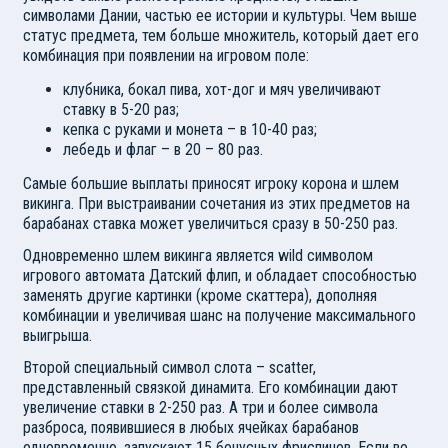
символами Дании, частью ее истории и культуры. Чем выше
статус предмета, тем больше множитель, который дает его
комбинация при появлении на игровом поле:
клубника, бокал пива, хот-дог и мяч увеличивают
ставку в 5-20 раз;
кепка с руками и монета – в 10-40 раз;
лебедь и флаг – в 20 – 80 раз.
Самые большие выплаты приносят игроку корона и шлем
викинга. При выстраивании сочетания из этих предметов на
барабанах ставка может увеличиться сразу в 50-250 раз.
Одновременно шлем викинга является wild символом
игрового автомата Датский флип, и обладает способностью
заменять другие картинки (кроме скаттера), дополняя
комбинации и увеличивая шанс на получение максимального
выигрыша.
Второй специальный символ слота – scatter,
представленный связкой динамита. Его комбинации дают
увеличение ставки в 2-250 раз. А три и более символа
разброса, появившиеся в любых ячейках барабанов
одновременно, запускают 15 бонусных фриспинов. Если во