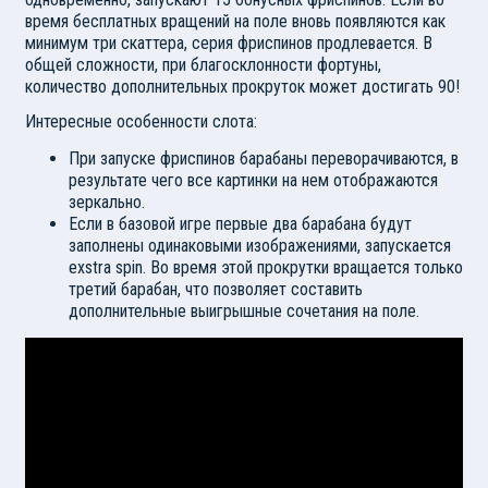
время бесплатных вращений на поле вновь появляются как
минимум три скаттера, серия фриспинов продлевается. В
общей сложности, при благосклонности фортуны,
количество дополнительных прокруток может достигать 90!
Интересные особенности слота:
При запуске фриспинов барабаны переворачиваются, в
результате чего все картинки на нем отображаются
зеркально.
Если в базовой игре первые два барабана будут
заполнены одинаковыми изображениями, запускается
exstra spin. Во время этой прокрутки вращается только
третий барабан, что позволяет составить
дополнительные выигрышные сочетания на поле.