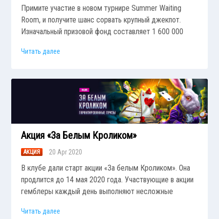
Примите участие в новом турнире Summer Waiting
Room, и получите шанс сорвать крупный джекпот.
Изначальный призовой фонд составляет 1 600 000
рублей, но с каждой новой вашей ставкой он
Читать далее
увеличивается.
Акция «За Белым Кроликом»
20 Apr 2020
АКЦИЯ
В клубе дали старт акции «За белым Кроликом». Она
продлится до 14 мая 2020 года. Участвующие в акции
гемблеры каждый день выполняют несложные
интересные задания и получают за них секунды.
Читать далее