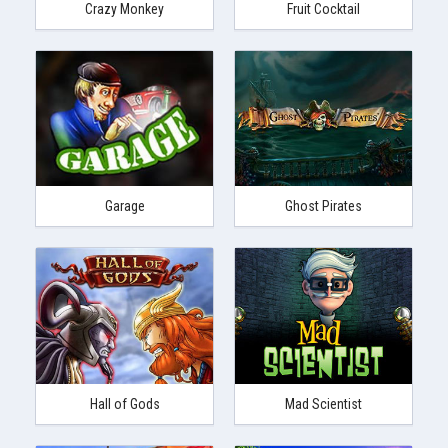
Crazy Monkey
Fruit Cocktail
Garage
Ghost Pirates
Hall of Gods
Mad Scientist