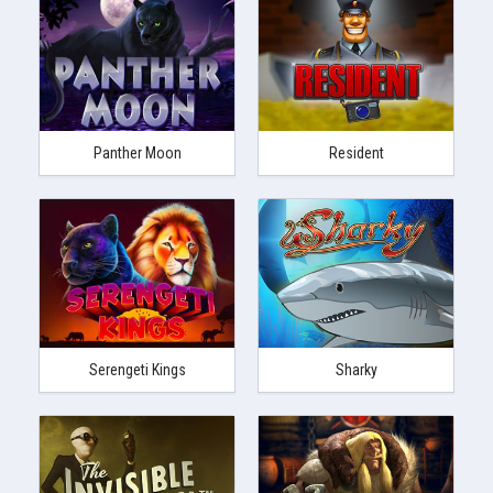
Panther Moon
Resident
Serengeti Kings
Sharky