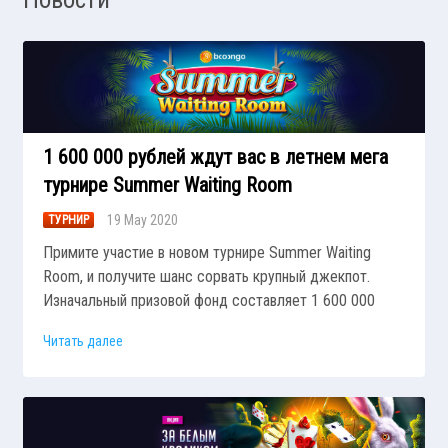
1 600 000 рублей ждут вас в летнем мега
турнире Summer Waiting Room
19 May 2020
ТУРНИР
Примите участие в новом турнире Summer Waiting
Room, и получите шанс сорвать крупный джекпот.
Изначальный призовой фонд составляет 1 600 000
рублей, но с каждой новой вашей ставкой он
Читать далее
увеличивается.