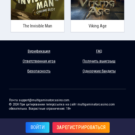
The Invisible Man
Viking Age
Верификация
FAQ
Ответственная игра
Получить выигрыш
Безопасность
Однорукие бандиты
Почта support@multigaminatorcasino.com.
© 2024 При цитировании гиперссылка на сайт multigaminatorcasino.com
обязательна. Возрастные ограничения: 18+
ВОЙТИ
ЗАРЕГИСТРИРОВАТЬСЯ