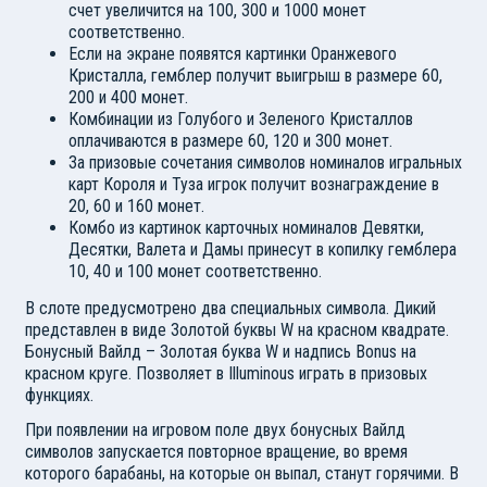
счет увеличится на 100, 300 и 1000 монет
соответственно.
Если на экране появятся картинки Оранжевого
Кристалла, гемблер получит выигрыш в размере 60,
200 и 400 монет.
Комбинации из Голубого и Зеленого Кристаллов
оплачиваются в размере 60, 120 и 300 монет.
За призовые сочетания символов номиналов игральных
карт Короля и Туза игрок получит вознаграждение в
20, 60 и 160 монет.
Комбо из картинок карточных номиналов Девятки,
Десятки, Валета и Дамы принесут в копилку гемблера
10, 40 и 100 монет соответственно.
В слоте предусмотрено два специальных символа. Дикий
представлен в виде Золотой буквы W на красном квадрате.
Бонусный Вайлд – Золотая буква W и надпись Bonus на
красном круге. Позволяет в Illuminous играть в призовых
функциях.
При появлении на игровом поле двух бонусных Вайлд
символов запускается повторное вращение, во время
которого барабаны, на которые он выпал, станут горячими. В