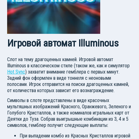
Игровой автомат Illuminous
Слот на тему драгоценных камней. Игровой автомат
Illuminous в классическом стиле (таком же, как и симулятор
Hot Sync
) захватит внимание гемблера с первых минут.
Задний фон оформлен в виде тоннеля с неоновыми
полосами. Игрок отправится на поиски драгоценных камней,
от количества которых зависит его вознаграждение.
Символы в слоте представлены в виде красочных
мультяшных изображений Красного, Оранжевого, Зеленого и
Голубого Кристаллов, а также номиналов игральных карт от
Деятки до Туза. Собрав выигрышные комбинации из 3, 4 и 5
символов, гемблер получит следующие выплаты:
При выпадении комбо из Красных Кристаллов игровой