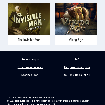
The Invisible Man
Viking Age
Верификация
FAQ
Ответственная игра
Получить выигрыш
Безопасность
Однорукие бандиты
Почта support@multigaminatorcasino.com.
© 2024 При цитировании гиперссылка на сайт multigaminatorcasino.com
обязательна. Возрастные ограничения: 18+