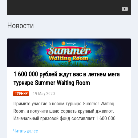
Новости
1 600 000 рублей ждут вас в летнем мега
турнире Summer Waiting Room
19 May 2020
ТУРНИР
Примите участие в новом турнире Summer Waiting
Room, и получите шанс сорвать крупный джекпот.
Изначальный призовой фонд составляет 1 600 000
рублей, но с каждой новой вашей ставкой он
Читать далее
увеличивается.