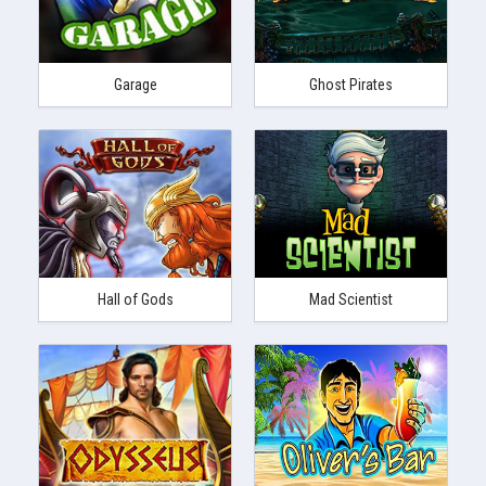
Garage
Ghost Pirates
Hall of Gods
Mad Scientist