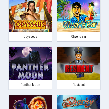
Odysseus
Oliver’s Bar
Panther Moon
Resident