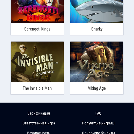
Serengeti Kings
Sharky
The Invisible Man
Viking Age
Верификация
FAQ
Ответственная игра
Получить выигрыш
Безопасность
Однорукие бандиты