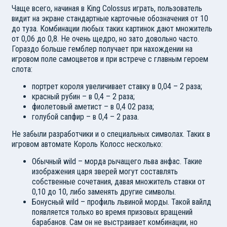
Чаще всего, начиная в King Colossus играть, пользователь
видит на экране стандартные карточные обозначения от 10
до туза. Комбинации любых таких картинок дают множитель
от 0,06 до 0,8. Не очень щедро, но зато довольно часто.
Гораздо больше гемблер получает при нахождении на
игровом поле самоцветов и при встрече с главным героем
слота:
портрет короля увеличивает ставку в 0,04 – 2 раза;
красный рубин – в 0,4 – 2 раза;
фиолетовый аметист – в 0,4 02 раза;
голубой сапфир – в 0,4 – 2 раза.
Не забыли разработчики и о специальных символах. Таких в
игровом автомате Король Колосс несколько:
Обычный wild – морда рычащего льва анфас. Такие
изображения царя зверей могут составлять
собственные сочетания, давая множитель ставки от
0,10 до 10, либо заменять другие символы.
Бонусный wild – профиль львиной морды. Такой вайлд
появляется только во время призовых вращений
барабанов. Сам он не выстраивает комбинации, но