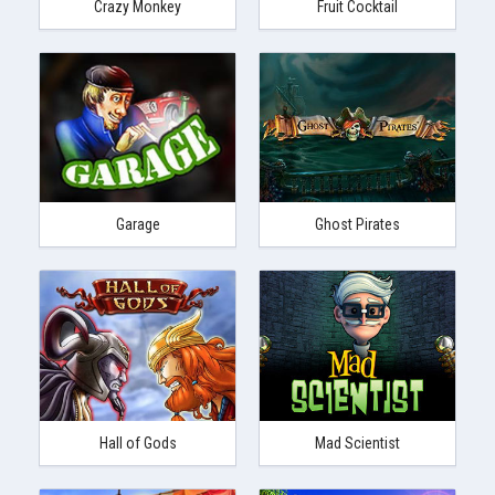
Crazy Monkey
Fruit Cocktail
Garage
Ghost Pirates
Hall of Gods
Mad Scientist