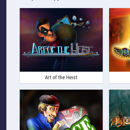
Art of the Heist