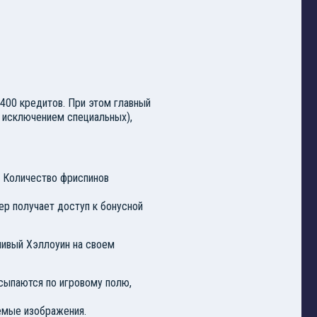
 400 кредитов. При этом главный
а исключением специальных),
. Количество фриспинов
ер получает доступ к бонусной
ливый Хэллоуин на своем
ссыпаются по игровому полю,
аемые изображения.