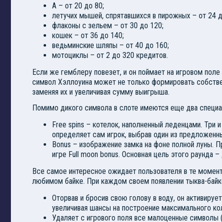
A – от 20 до 80;
летучих мышей, спрятавшихся в пирожных – от 24 д
флаконы с зельем – от 30 до 120;
кошек – от 36 до 140;
ведьминские шляпы – от 40 до 160;
мотоциклы – от 2 до 320 кредитов.
Если же гемблеру повезет, и он поймает на игровом поле 
символ Хэллоуина может не только формировать собствен
заменяя их и увеличивая сумму выигрыша.
Помимо дикого символа в слоте имеются еще два специа
Free spins – котелок, наполненный леденцами. Три
определяет сам игрок, выбрав один из предложенн
Bonus – изображение замка на фоне полной луны. П
игре Full moon bonus. Основная цель этого раунда 
Все самое интересное ожидает пользователя в те момент
любимом байке. При каждом своем появлении тыква-байке
Оторвав и бросив свою голову в воду, он активируе
увеличивая шансы на построение максимального ко
Удаляет с игрового поля все малоценные символы (s