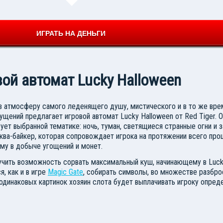
ИГРАТЬ НА ДЕНЬГИ
ой автомат Lucky Halloween
в атмосферу самого леденящего душу, мистического и в то же вр
щений предлагает игровой автомат Lucky Halloween от Red Tiger.
ует выбранной тематике: ночь, туман, светящиеся странные огни и з
ква-байкер, которая сопровождает игрока на протяжении всего про
му в добыче угощений и монет.
чить возможность сорвать максимальный куш, начинающему в Luck
я, как и в игре
Magic Gate
, собирать символы, во множестве разбро
одинаковых картинок хозяин слота будет выплачивать игроку опред