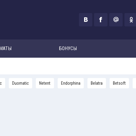
ОМАТЫ
БОНУСЫ
c
Duomatic
Netent
Endorphina
Belatra
Betsoft