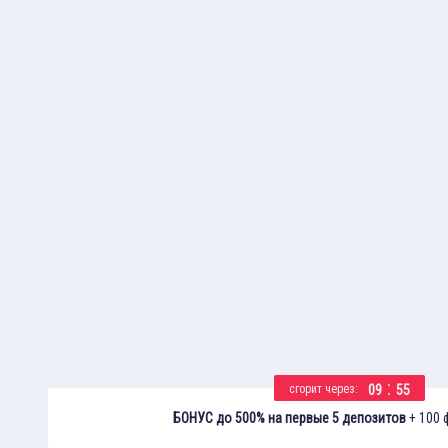
:
09
53
cгорит через:
БОНУС до 500% на первые 5 депозитов
+ 100 