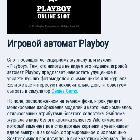
Игровой автомат Playboy
Слот посвящен легендарному журналу для мужчин
«Playboy». Тем, кто никогда не видел это издание, игровой
автомат Playboy предлагает наверстать упущенное и
увидеть лучших фотомоделей, снимающихся для журнала.
Если же вас интересуют исключительно деньги, советуем
сыграть в симулятор
Genies Gems
.
На поле, расположенном на темном фоне, игрок увидит
монохромные изображения моделей и карточных номиналов,
стилизованных атрибутами богатого холостяка. Эмблема
журнала в виде белого кролика является Wild символом,
который заменяет все стандартные картинки и увеличивает
вдвое выигрыш за комбо, сформированное с их помощью.
Scatter символ представлен в виде картинки Журнала. Линии