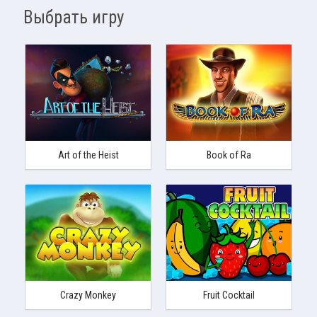
Выбрать игру
Art of the Heist
Book of Ra
Crazy Monkey
Fruit Cocktail