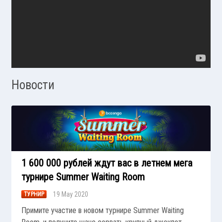
Новости
1 600 000 рублей ждут вас в летнем мега
турнире Summer Waiting Room
19 May 2020
ТУРНИР
Примите участие в новом турнире Summer Waiting