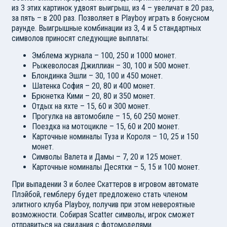
из 3 этих картинок удвоят выигрыш, из 4 – увеличат в 20 раз,
за пять – в 200 раз. Позволяет в Playboy играть в бонусном
раунде. Выигрышные комбинации из 3, 4 и 5 стандартных
символов приносят следующие выплаты:
Эмблема журнала – 100, 250 и 1000 монет.
Рыжеволосая Джиллиан – 30, 100 и 500 монет.
Блондинка Эшли – 30, 100 и 450 монет.
Шатенка София – 20, 80 и 400 монет.
Брюнетка Кими – 20, 80 и 350 монет.
Отдых на яхте – 15, 60 и 300 монет.
Прогулка на автомобиле – 15, 60 250 монет.
Поездка на мотоцикле – 15, 60 и 200 монет.
Карточные номиналы Туза и Короля – 10, 25 и 150
монет.
Символы Валета и Дамы – 7, 20 и 125 монет.
Карточные номиналы Десятки – 5, 15 и 100 монет.
При выпадении 3 и более Скаттеров в игровом автомате
Плэйбой, гемблеру будет предложено стать членом
элитного клуба Playboy, получив при этом невероятные
возможности. Собирая Scatter символы, игрок сможет
отправиться на свидания с фотомоделями.