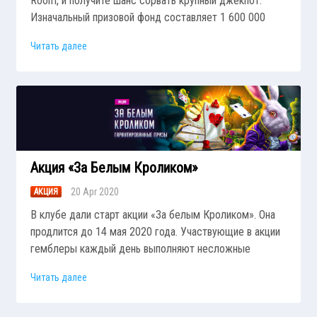
Room, и получите шанс сорвать крупный джекпот.
Изначальный призовой фонд составляет 1 600 000
рублей, но с каждой новой вашей ставкой он
Читать далее
увеличивается.
Акция «За Белым Кроликом»
20 Apr 2020
АКЦИЯ
В клубе дали старт акции «За белым Кроликом». Она
продлится до 14 мая 2020 года. Участвующие в акции
гемблеры каждый день выполняют несложные
интересные задания и получают за них секунды.
Читать далее