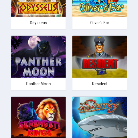
Odysseus
Oliver’s Bar
Panther Moon
Resident