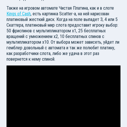
Также на игровом автомате Чистая Платина, как и в слоте
Kings of Cash
, есть картинка Scatter-а, на ней нарисован
платиновый жесткий диск. Когда на поле выпадет 3, 4 или 5
Скаттера, платиновый мир слота предоставит игроку выбор:
50 фриспинов с мультипликатором х1, 25 бесплатных
вращений с умножением х2, 10 бесплатных спинов с
мультипликатором х10. От выбора может зависеть, уйдет ли
гемблер довольный с автомата и так же полюбит платину,
как разработчики слота, либо же удача в этот раз
повернется к нему спиной.