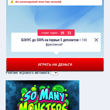
:
09
53
cгорит через:
БОНУС до 500% на первые 5 депозитов
+ 100
фриспинов!
ИГРАТЬ НА ДЕНЬГИ
Рейтинг игрового автомата: