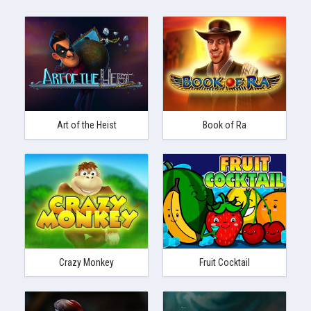
Art of the Heist
Book of Ra
Crazy Monkey
Fruit Cocktail