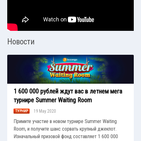
Новости
1 600 000 рублей ждут вас в летнем мега
турнире Summer Waiting Room
19 May 2020
ТУРНИР
Примите участие в новом турнире Summer Waiting
Room, и получите шанс сорвать крупный джекпот.
Изначальный призовой фонд составляет 1 600 000