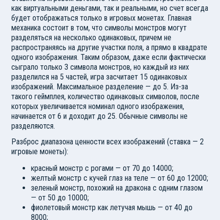
как виртуальными деньгами, так и реальными, но счет всегда
будет отображаться только в игровых монетах. Главная
механика состоит в том, что символы монстров могут
разделяться на несколько одинаковых, причем не
распространяясь на другие участки поля, а прямо в квадрате
одного изображения. Таким образом, даже если фактически
сыграло только 3 символа монстров, но каждый из них
разделился на 5 частей, игра засчитает 15 одинаковых
изображений. Максимальное разделение — до 5. Из-за
такого геймплея, количество одинаковых символов, после
которых увеличивается номинал одного изображения,
начинается от 6 и доходит до 25. Обычные символы не
разделяются.
Разброс диапазона ценности всех изображений (ставка — 2
игровые монеты):
красный монстр с рогами — от 70 до 14000;
желтый монстр с кучей глаз на теле — от 60 до 12000;
зеленый монстр, похожий на дракона с одним глазом
— от 50 до 10000;
фиолетовый монстр как летучая мышь — от 40 до
8000;