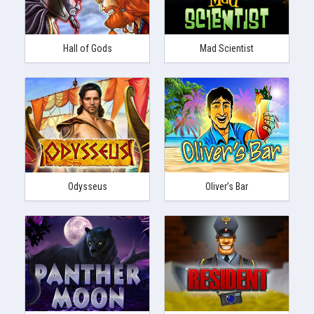
Hall of Gods
Mad Scientist
Odysseus
Oliver’s Bar