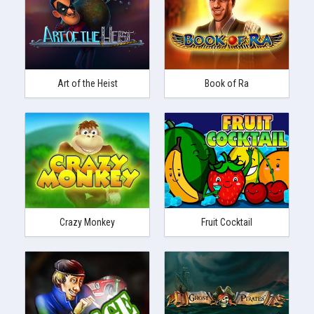
Art of the Heist
Book of Ra
Crazy Monkey
Fruit Cocktail