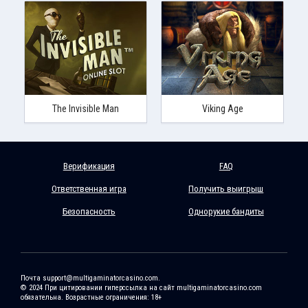
The Invisible Man
Viking Age
Верификация
FAQ
Ответственная игра
Получить выигрыш
Безопасность
Однорукие бандиты
Почта support@multigaminatorcasino.com.
© 2024 При цитировании гиперссылка на сайт multigaminatorcasino.com
обязательна. Возрастные ограничения: 18+