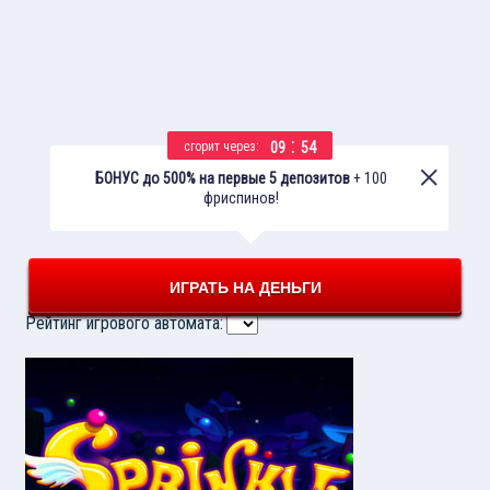
:
09
54
cгорит через:
БОНУС до 500% на первые 5 депозитов
+ 100
фриспинов!
ИГРАТЬ НА ДЕНЬГИ
Рейтинг игрового автомата: