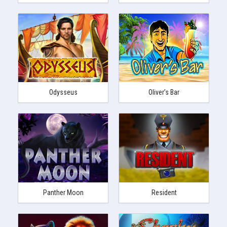
Odysseus
Oliver’s Bar
Panther Moon
Resident