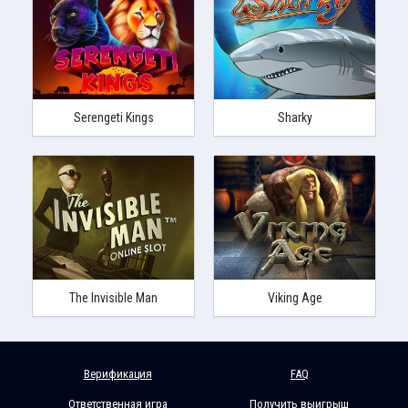
Serengeti Kings
Sharky
The Invisible Man
Viking Age
Верификация
FAQ
Ответственная игра
Получить выигрыш