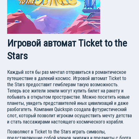
Игровой автомат Ticket to the
Stars
Каждый хотя бы раз мечтал отправиться в романтическое
путешествие в далекий космос. Игровой автомат Ticket to
the Stars предоставит гемблерам такую возможность.
Теперь все жители земли могут купить билет на ракету и
побывать в открытом пространстве. Можно посетить новые
планеты, увидеть представителей иных цивилизаций и даже
разбогатеть. Компания Quickspin создала футуристический
слот, который позволит игрокам осуществить мечту детства
и стать пассажирами настоящего космического корабля.
Позволяют в Ticket to the Stars играть символы,
представляющие собой членов экипажа и предметы с борта