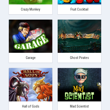
Crazy Monkey
Fruit Cocktail
Garage
Ghost Pirates
Hall of Gods
Mad Scientist