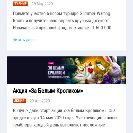
19 May 2020
ТУРНИР
Примите участие в новом турнире Summer Waiting
Room, и получите шанс сорвать крупный джекпот.
Изначальный призовой фонд составляет 1 600 000
рублей, но с каждой новой вашей ставкой он
Читать далее
увеличивается.
Акция «За Белым Кроликом»
20 Apr 2020
АКЦИЯ
В клубе дали старт акции «За белым Кроликом». Она
продлится до 14 мая 2020 года. Участвующие в акции
гемблеры каждый день выполняют несложные
интересные задания и получают за них секунды.