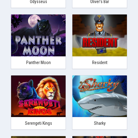
Odysseus
Oliver’s Bar
Panther Moon
Resident
Serengeti Kings
Sharky