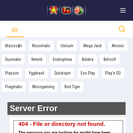
Игрософт
Novomatic
Unicum
Mega Jack
Atronic
Duomatic
Netent
Endorphina
Belatra
Betsoft
Playson
Yggdrasil
Quickspin
Evo Play
Play'n GO
Pragmatic
Microgaming
Red Tiger