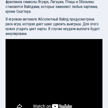
фриспинов символы Ягуара, Лягушки, Птицы и Обезьяны
становятся Вайлдами, которые заменяют любые картинки,
кроме Скаттера.
В игровом автомате Абсолютный Вайлд предусмотрена
риск-игра, которая дает шанс удвоить выигрыш. Для этого
нужно угадать цвет карты. В случае неудачи выплата будет
аннулирована.