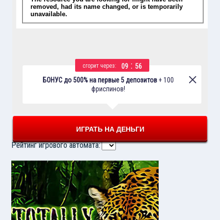
:
09
55
cгорит через:
БОНУС до 500% на первые 5 депозитов
+ 100
фриспинов!
ИГРАТЬ НА ДЕНЬГИ
Рейтинг игрового автомата: