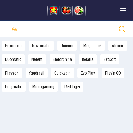
Игрософт
Novomatic
Unicum
Mega Jack
Atronic
Duomatic
Netent
Endorphina
Belatra
Betsoft
Playson
Yggdrasil
Quickspin
Evo Play
Play'n GO
Pragmatic
Microgaming
Red Tiger