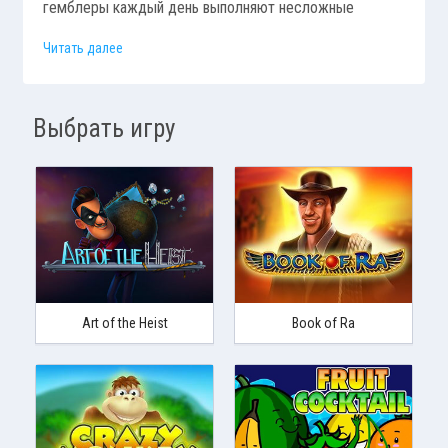
гемблеры каждый день выполняют несложные
интересные задания и получают за них секунды.
Читать далее
Выбрать игру
Art of the Heist
Book of Ra