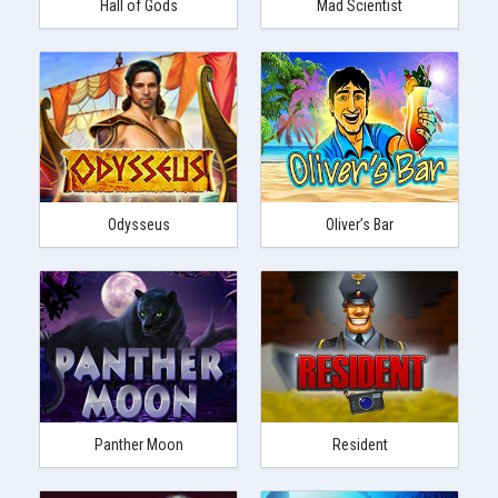
Hall of Gods
Mad Scientist
Odysseus
Oliver’s Bar
Panther Moon
Resident