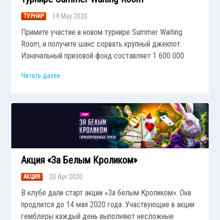
19 May 2020
ТУРНИР
Примите участие в новом турнире Summer Waiting
Room, и получите шанс сорвать крупный джекпот.
Изначальный призовой фонд составляет 1 600 000
рублей, но с каждой новой вашей ставкой он
Читать далее
увеличивается.
Акция «За Белым Кроликом»
20 Apr 2020
АКЦИЯ
В клубе дали старт акции «За белым Кроликом». Она
продлится до 14 мая 2020 года. Участвующие в акции
гемблеры каждый день выполняют несложные