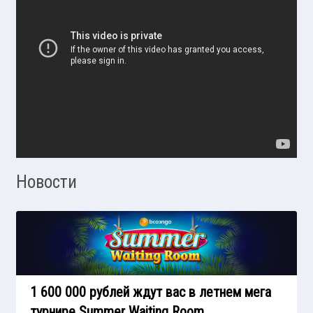
Новости
1 600 000 рублей ждут вас в летнем мега
турнире Summer Waiting Room