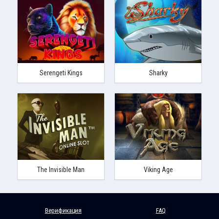
Serengeti Kings
Sharky
The Invisible Man
Viking Age
Верификация
FAQ