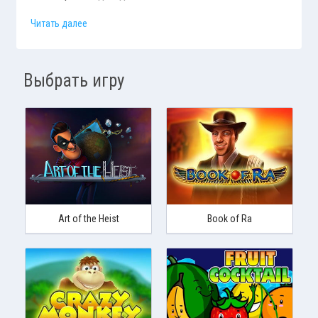
интересные задания и получают за них секунды.
Читать далее
Выбрать игру
Art of the Heist
Book of Ra